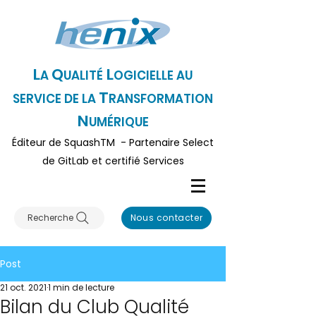
L
Q
L
A
UALITÉ
OGICI
ELLE AU
T
SERVICE DE LA
RANSFORMATION
N
UMÉRIQUE
Éditeur
de SquashTM - Partenaire Select
de GitLa
b et certifié Serv
ices
Recherche
Nous contacter
Post
21 oct. 2021
1 min de lecture
Bilan du Club Qualité