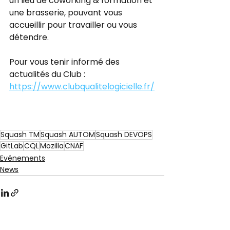
un lieu de coworking & formation et 
une brasserie, pouvant vous 
accueillir pour travailler ou vous 
détendre.
Pour vous tenir informé des 
actualités du Club : 
https://www.clubqualitelogicielle.fr/
Squash TM
Squash AUTOM
Squash DEVOPS
GitLab
CQL
Mozilla
CNAF
Evénements
News