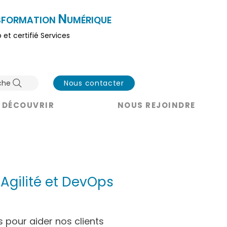
N
SFORMATION
UMÉRIQUE
b et certifié Serv
ices
che
Nous contacter
 DÉCOUVRIR
NOUS REJOINDRE
 Agilité et DevOps
 pour aider nos clients