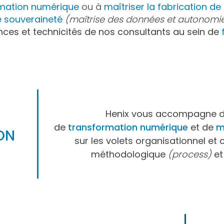
ormation numérique
ou à
maîtriser la fabrication de 
e souveraineté
(maîtrise des données et autonomi
es et technicités de nos consultants au sein de
Henix vous accompagne d
de
transformation
numé
rique
et de
m
ON
sur les volets organisationnel e
méthodologique
(process)
et