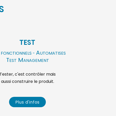
S
TEST
A
 FONCTIONNELS -
UTOMATISES
T
M
EST
ANAGEMENT
Tester, c'est contrôler mais
aussi construire le produit.
Plus d'infos