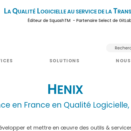
L
Q
L
T
A
UALITÉ
OGICI
ELLE AU SERVICE DE LA
RAN
Éditeur
de SquashTM - Partenaire Select de GitLa
Recher
VICES
SOLUTIONS
NOUS
H
ENIX
ce en France en Qualité Logicielle,
évelopper et mettre en œuvre des outils & services