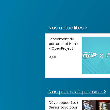
Nos actualités >
Lancement du
partenariat Henix
x OpenProject
9 juil.
Nos postes à pourvoir >
Développeur(se)
Senior Java pour