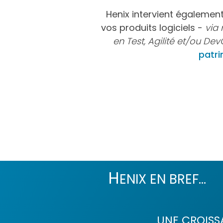
Henix intervient égalemen
vos produits logiciels -
via 
en Test, Agilité et/ou De
patri
H
ENIX EN BREF...
UNE CROISS