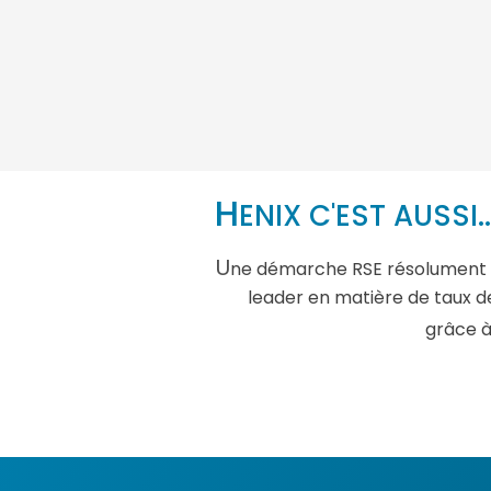
H
ENIX C'EST AUSSI..
U
ne démarche RSE résolument 
leader en matière de taux de
grâce à 