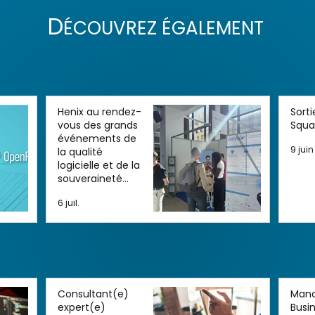
D
ÉCOUVREZ ÉGALEMENT
Henix au rendez-
Sorti
vous des grands
Squa
événements de
9 juin
la qualité
logicielle et de la
souveraineté
numérique
6 juil.
Consultant(e)
Mana
expert(e)
Busi