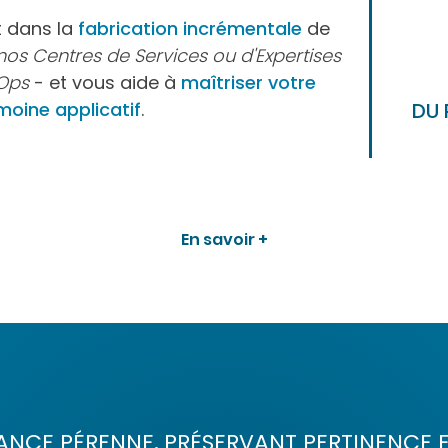
t dans la
fabrication incrémentale
de
nos Centres de Services ou d'Expertises
vOps
- et vous aide à
maîtriser votre
moine applicatif
.
DU 
En savoir +
ANCE PÉRENNE, PRÉSERVANT PERTINENCE E