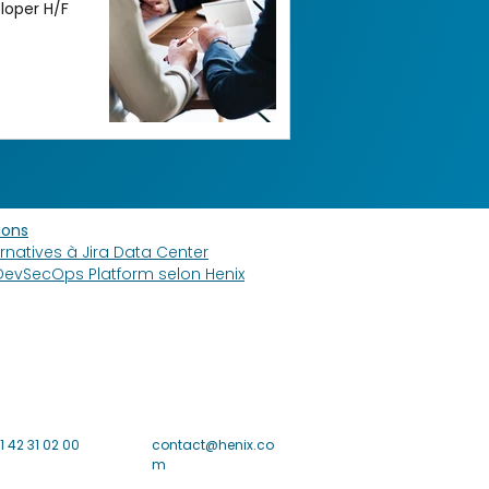
loper H/F
ions
ernatives à Jira Data Center
DevSecOps Platform selon Henix
1 42 31 02 00
contact@henix.co
m