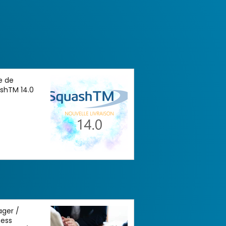
e de
shTM 14.0
ger /
ness