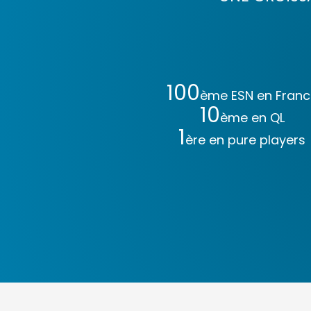
100
ème ESN en Franc
10
ème en QL
1
ère en pure players