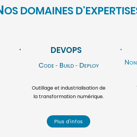
N
OS DOMAINES D'EXPERTISE
DEVOPS
N
ON
C
B
D
ODE -
UILD -
EPLOY
Outillage et industrialisation de
la transformation numérique.
Plus d'infos