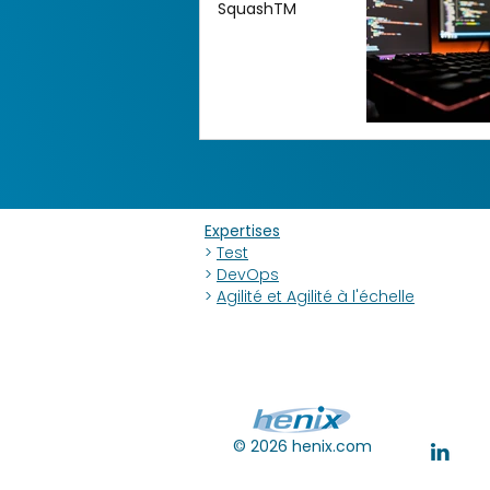
SquashTM
Expertises
>
Test
>
DevOps
>
Agilité et Agilité à l'échelle
© 2026 henix.com