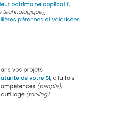
leur patrimoine applicatif
,
e technologique)
,
filières pérennes et valorisées
.
ans vos projets
aturité de votre SI
, à la fois
t compétences
(people)
,
 outillage
(tooling)
.