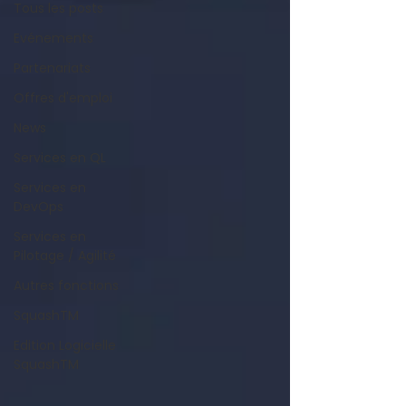
Tous les posts
Evénements
Partenariats
Offres d'emploi
News
Services en QL
Services en
DevOps
Services en
Pilotage / Agilité
Autres fonctions
SquashTM
Edition Logicielle
SquashTM