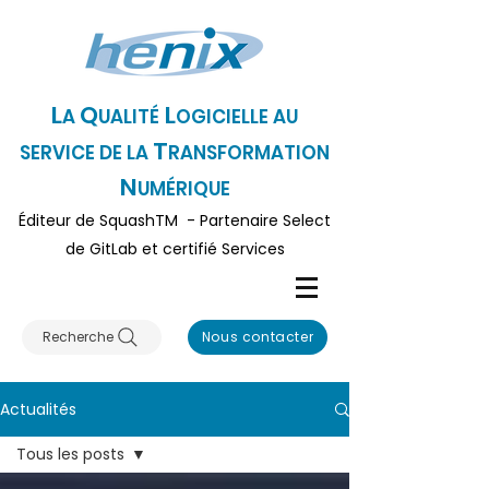
L
Q
L
A
UALITÉ
OGICI
ELLE AU
T
SERVICE DE LA
RANSFORMATION
N
UMÉRIQUE
Éditeur
de SquashTM - Partenaire Select
de GitLa
b et certifié Serv
ices
Recherche
Nous contacter
Actualités
Tous les posts