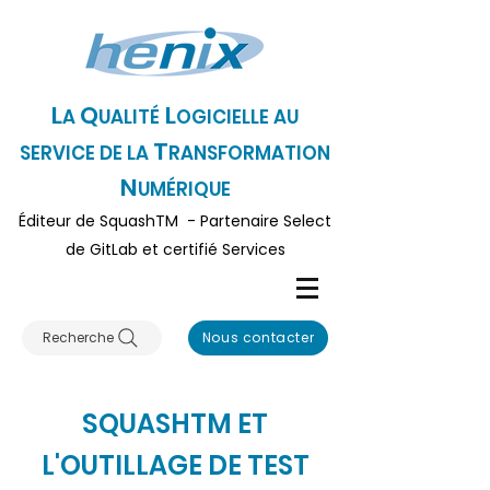
L
Q
L
A
UALITÉ
OGICI
ELLE AU
T
SERVICE DE LA
RANSFORMATION
N
UMÉRIQUE
Éditeur
de SquashTM - Partenaire Select
de GitLa
b et certifié Serv
ices
Recherche
Nous contacter
S
TM
QUASH
ET
L'OUTILLAGE DE TEST