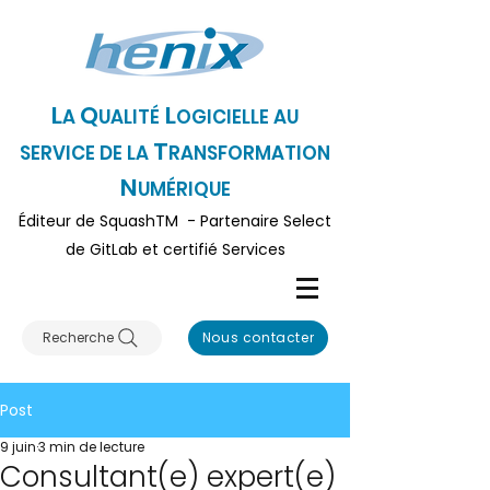
L
Q
L
A
UALITÉ
OGICI
ELLE AU
T
SERVICE DE LA
RANSFORMATION
N
UMÉRIQUE
Éditeur
de SquashTM - Partenaire Select
de GitLa
b et certifié Serv
ices
Recherche
Nous contacter
Post
9 juin
3 min de lecture
Consultant(e) expert(e)