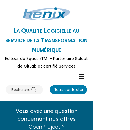
L
Q
L
A
UALITÉ
OGICI
ELLE AU
T
SERVICE DE LA
RANSFORMATION
N
UMÉRIQUE
Éditeur
de SquashTM - Partenaire Select
de GitLa
b et certifié Serv
ices
Recherche
Nous contacter
Vous avez une question
concernant nos offres
OpenProject
?