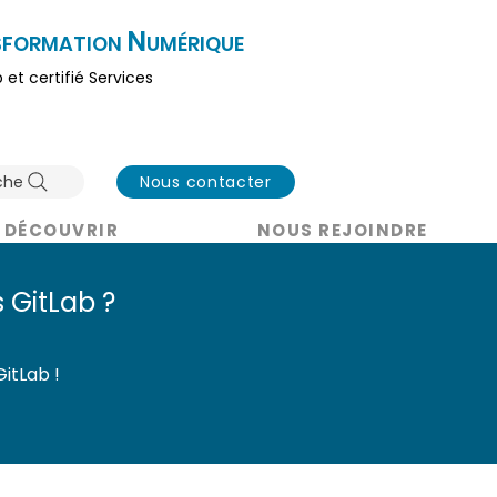
N
SFORMATION
UMÉRIQUE
b et certifié Serv
ices
che
Nous contacter
 DÉCOUVRIR
NOUS REJOINDRE
 GitLab
?
itLab !