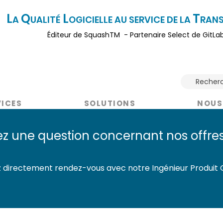
L
Q
L
T
A
UALITÉ
OGICI
ELLE AU SERVICE DE LA
RAN
Éditeur
de SquashTM - Partenaire Select de GitLa
Recher
VICES
SOLUTIONS
NOUS
z une question concernant nos offres
 directement rendez-vous avec notre Ingénieur Produit G