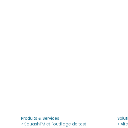
Produits & Services
Solut
>
SquashTM et l'outillage de test
>
Alt