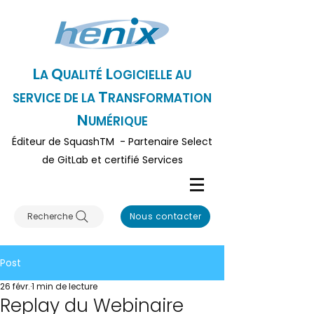
L
Q
L
A
UALITÉ
OGICI
ELLE AU
T
SERVICE DE LA
RANSFORMATION
N
UMÉRIQUE
Éditeur
de SquashTM - Partenaire Select
de GitLa
b et certifié Serv
ices
Recherche
Nous contacter
Post
26 févr.
1 min de lecture
Replay du Webinaire